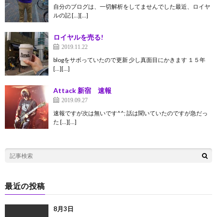
自分のブログは、一切解析をしてませんでした最近、ロイヤ
ルの記 […][…]
ロイヤルを売る!
2019.11.22
blogをサボっていたので更新 少し真面目にかきます １５年
[…][…]
Attack 新宿 速報
2019.09.27
速報ですが次は無いです^^; 話は聞いていたのですが急だっ
た […][…]
最近の投稿
8月3日