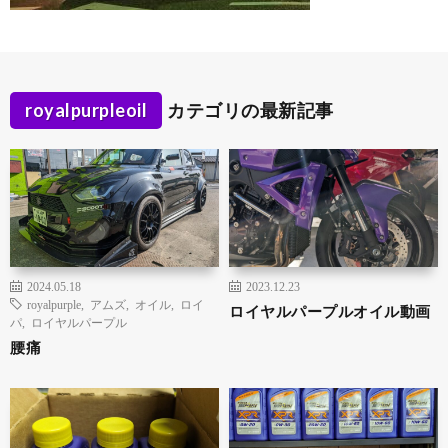
royalpurpleoil
カテゴリの最新記事
2024.05.18
2023.12.23
royalpurple
,
アムズ
,
オイル
,
ロイ
ロイヤルパープルオイル動画
パ
,
ロイヤルパープル
腰痛