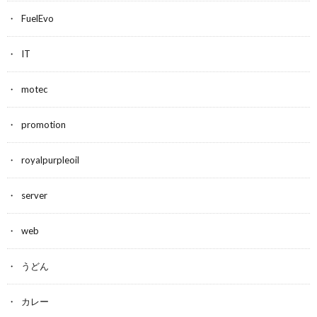
FuelEvo
IT
motec
promotion
royalpurpleoil
server
web
うどん
カレー