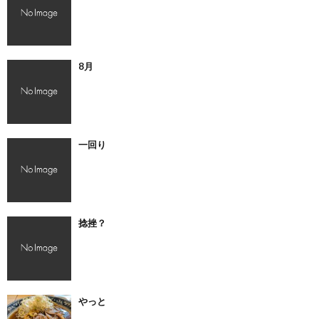
8月
一回り
捻挫？
やっと