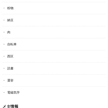
粉物
納豆
肉
自転車
西区
読書
選挙
電磁気学
メタ情報