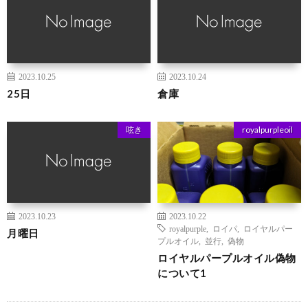
2023.10.25
2023.10.24
25日
倉庫
呟き
royalpurpleoil
2023.10.23
2023.10.22
royalpurple
,
ロイパ
,
ロイヤルパー
月曜日
プルオイル
,
並行
,
偽物
ロイヤルパープルオイル偽物
について1