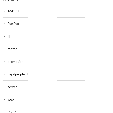
AMSOIL
FuelEvo
IT
motec
promotion
royalpurpleoil
server
web
うどん