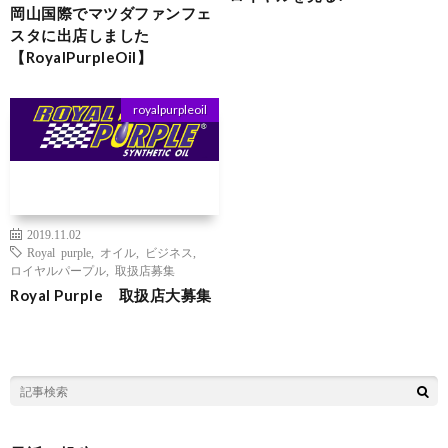
岡山国際でマツダファンフェ
スタに出店しました
【RoyalPurpleOil】
royalpurpleoil
2019.11.02
Royal purple
,
オイル
,
ビジネス
,
ロイヤルパープル
,
取扱店募集
Royal Purple 取扱店大募集