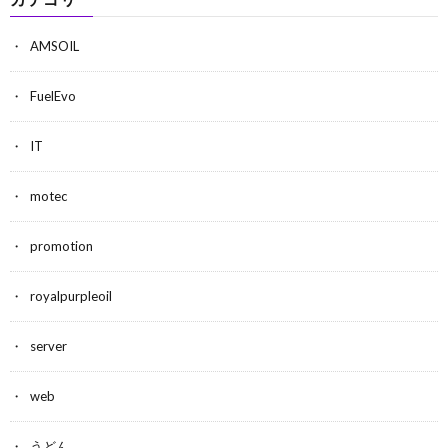
AMSOIL
FuelEvo
IT
motec
promotion
royalpurpleoil
server
web
うどん