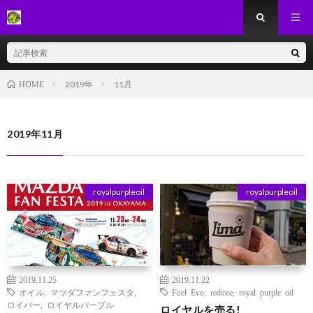
2019年
11月
HOME
2019年11月
royalpurpleoil
royalpurpleoil
2019.11.25
2019.11.22
オイル
,
マツダファンフェスタ
,
Fuel Evo
,
redtree
,
royal purple oil
ロイパー
,
ロイヤルパープル
ロイヤルを売る!