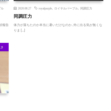
プル
2020.08.27
royalpurple
,
ロイヤルパープル
,
同調圧力
同調圧力
状報告
体力が落ちたのか本当に暑いだけなのか､外に出る気が無くな
りま […]
呟き