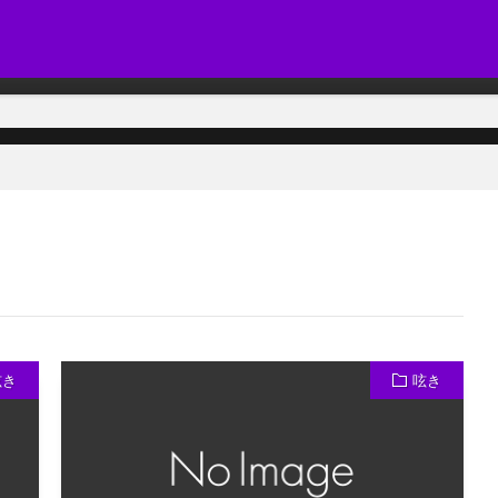
呟き
呟き