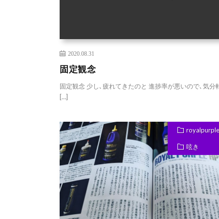
2020.08.31
固定観念
固定観念 少し､疲れてきたのと 進捗率が悪いので､気分
[…]
royalpurple
呟き