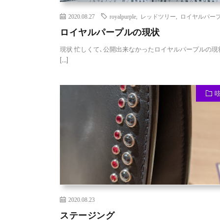
2020.08.27
royalpurple
,
レッドツリー
,
ロイヤルパー
ロイヤルパープルの現状
現状 忙しくて､公開出来なかったロイヤルパープルの現
[…]
2020.08.23
ステージング