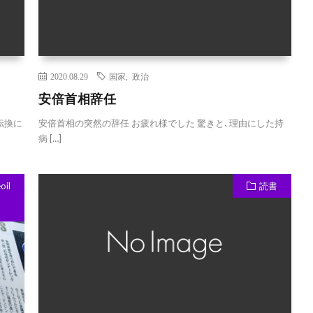
2020.08.29
国家
,
政治
安倍首相辞任
転換に
安倍首相の突然の辞任 お疲れ様でした 驚きと､理由にした持
病 […]
oil
読書