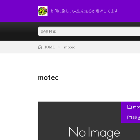
如何に楽しい人生を送るか追求してます
motec
HOME
motec
mo
呟