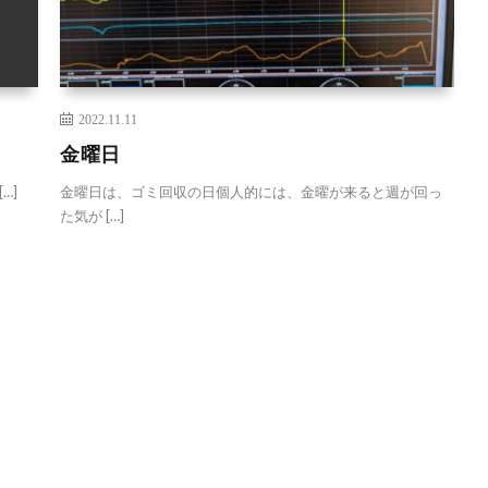
2022.11.11
金曜日
…]
金曜日は、ゴミ回収の日個人的には、金曜が来ると週が回っ
た気が […]