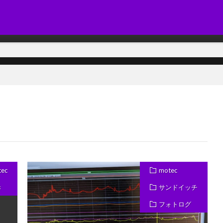
tec
motec
き
サンドイッチ
フォトログ