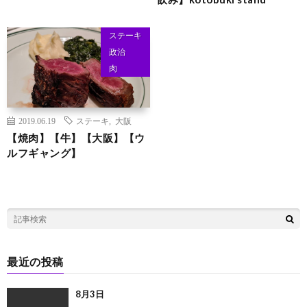
ステーキ
政治
肉
2019.06.19
ステーキ
,
大阪
【焼肉】【牛】【大阪】【ウ
ルフギャング】
最近の投稿
8月3日