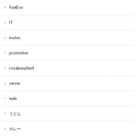
FuelEvo
IT
motec
promotion
royalpurpleoil
server
web
うどん
カレー