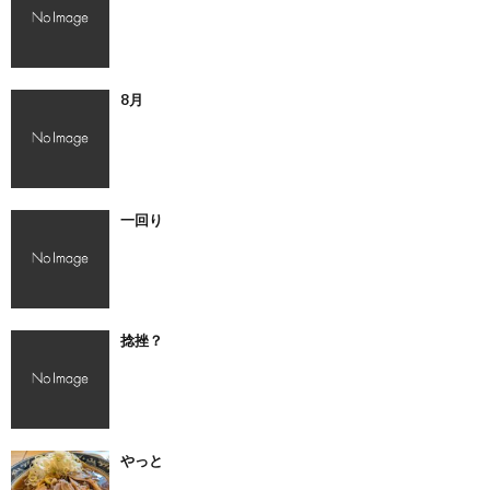
8月
一回り
捻挫？
やっと