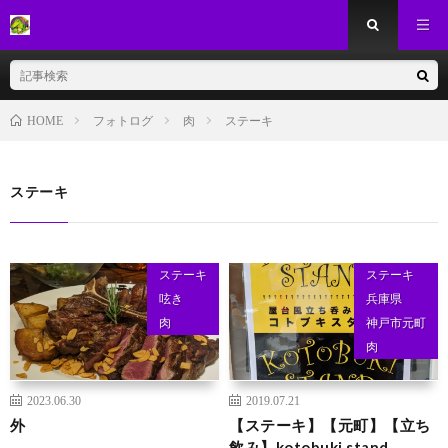
フォトログ
肉
ステーキ
HOME
ステーキ
ステーキ
ステーキ
呟き
兵庫県
肉
神戸市元町
肉
2023.06.30
2019.07.21
外
【ステーキ】【元町】【立ち
飲み】kotobuki stand