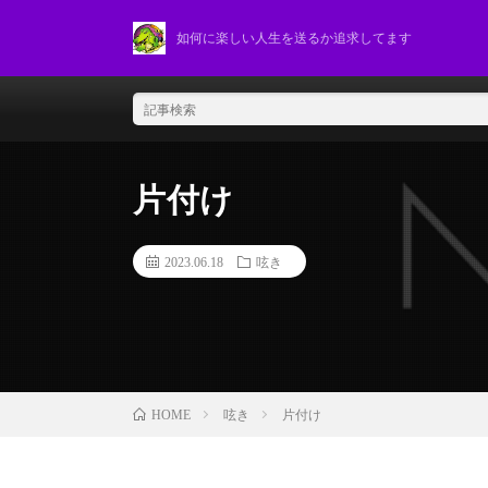
如何に楽しい人生を送るか追求してます
片付け
2023.06.18
呟き
呟き
片付け
HOME