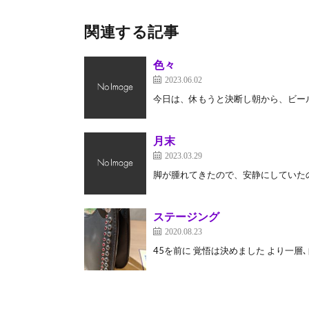
関連する記事
色々
2023.06.02
今日は、休もうと決断し朝から、ビール 断
月末
2023.03.29
脚が腫れてきたので、安静にしていたので
ステージング
2020.08.23
45を前に 覚悟は決めました より一層､自