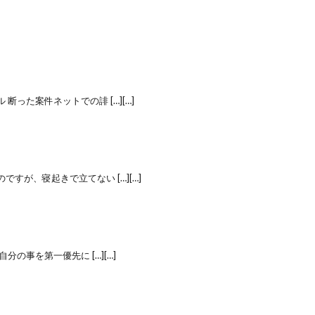
った案件ネットでの誹 […][…]
すが、寝起きで立てない […][…]
分の事を第一優先に […][…]