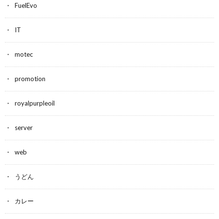
FuelEvo
IT
motec
promotion
royalpurpleoil
server
web
うどん
カレー