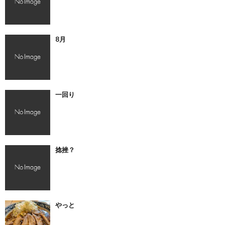
8月
一回り
捻挫？
やっと